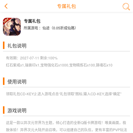
专属礼包
专属礼包
所属游戏 ：
仙迹（0.05折成仙路）
礼包说明
有效期：2027-07-11 剩余:
100%
红石紫戒x1,瑞兽印x1,宝物强化石x1000,宝物精炼石x100,铸魂石x10
使用说明
领取礼包CD-KEY;2.进入游戏点击“礼包领取”图标,输入CD-KEY,选择“确定”
游戏说明
这是一款以异次元世界为主题，倾心打造的全新Q版卡牌游戏！唯美画面，极
致体验！异界次元大陆开启召唤，可以组建自己的队伍，更有丰富的PVP玩法