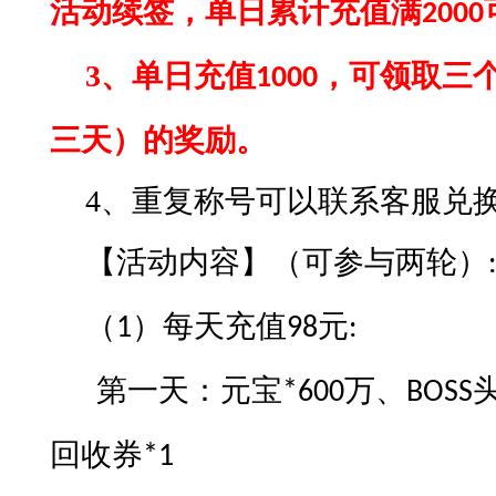
活动续签，单日累计充值满
2
000
3、
单日充值
，可领取三
1000
三天）的奖励。
4、
重复称号可以联系客服兑
【活动内容】
（
可参与两轮
）
（
）每
天充值
元
1
98
:
第一天：元宝
万、
*600
BOSS
回收券
*1