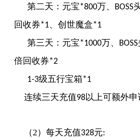
第二天：元宝
万、
*800
BOSS
回收券
、创世魔盒
*1
*1
第三天：元宝
万、
*1000
BOSS
倍回收券
*2
级五行宝箱
1-3
*1
连续
三天
充值
以上可额外申
9
8
（2）
每
天充值
元
328
: