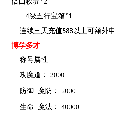
倍回收券
*2
级五行宝箱
4
*1
连续
三天
充值
以上可额外
58
8
博学多才
称号属性
攻魔道：
2000
防御
+魔防：
2000
生命
+魔法：
40000