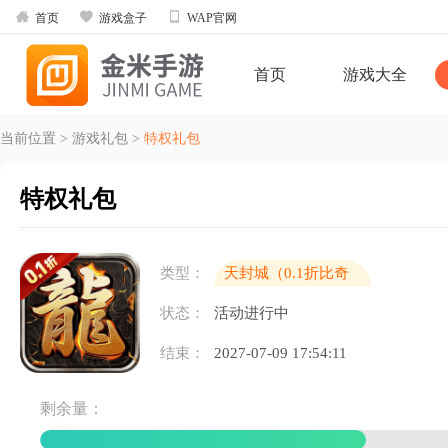



首页
游戏盒子
WAP官网
首页
游戏大全
当前位置
>
游戏礼包
>
特权礼包
特权礼包
类型：
天封城（0.1折比奇
老兵）
状态：
活动进行中
结束：
2027-07-09 17:54:11
剩余量：