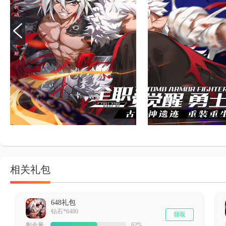
相关礼包
648礼包
钻石*6480
领取
剩余量:
62%