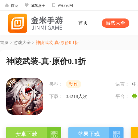



首页
游戏盒子
WAP官网
首页
游戏大全
首页
>
游戏大全
>
神陵武装-真·原价0.1折
神陵武装-真·原价0.1折
类型：
动作
语言：
中
下载：
33218人次
平台：


安卓下载
苹果下载