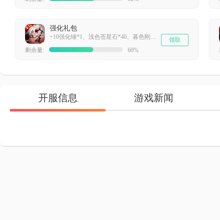
强化礼包
+10强化锤*1、浅色苍星石*40、暮色刚玉*40
领取
剩余量:
60%
开服信息
游戏新闻