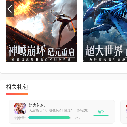
相关礼包
助力礼包
天启核心*3、蜕变药剂·魔灵*1、绑定龙晶*80、钻石*800
领取
剩余量:
98%