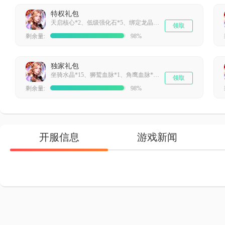
特权礼包
天启核心*2、低级强化石*5、绑定龙晶*50、钻石*500
领取
剩余量:
98%
独家礼包
坐骑水晶*15、狮鹫血脉*1、角鹰血脉*1、钻石*500
领取
剩余量:
98%
开服信息
游戏新闻