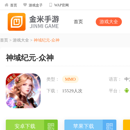



首页
游戏盒子
WAP官网
首页
游戏大全
首页
>
游戏大全
>
神域纪元-众神
神域纪元-众神
类型：
MMO
语言：
中
下载：
15529人次
平台：


安卓下载
苹果下载