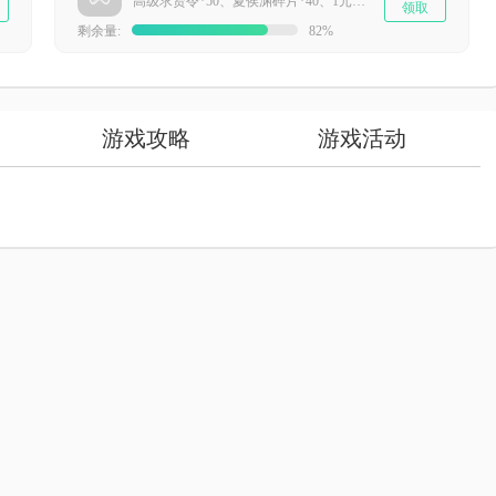
高级求贤令*50、夏侯渊碎片*40、1元现金卡*99
领取
剩余量:
82%
游戏攻略
游戏活动