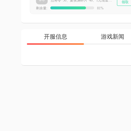
点将令*50、夏侯渊碎片*40、1元现金卡*99
领取
剩余量:
81%
开服信息
游戏新闻