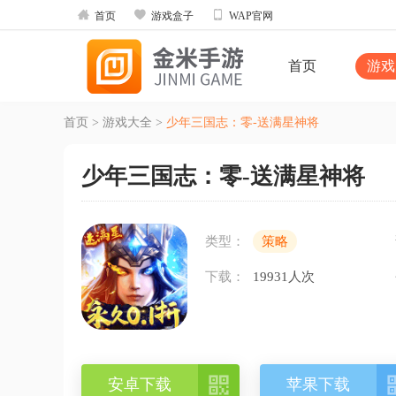



首页
游戏盒子
WAP官网
首页
游戏
首页
>
游戏大全
>
少年三国志：零-送满星神将
少年三国志：零-送满星神将
类型：
策略
下载：
19931人次

安卓下载
苹果下载