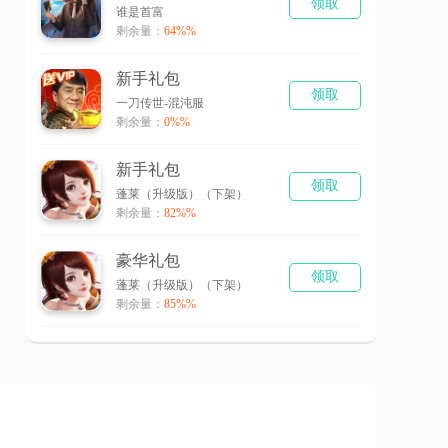
领取
谁是首富
剩余量：
64%%
新手礼包
领取
一刀传世-混沌服
剩余量：
0%%
新手礼包
领取
蓬莱（升级版）（下架）
剩余量：
82%%
豪华礼包
领取
蓬莱（升级版）（下架）
剩余量：
85%%