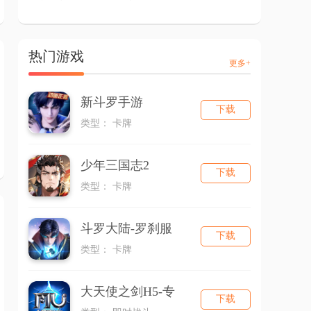
热门游戏
更多+
新斗罗手游
下载
类型： 卡牌
少年三国志2
下载
类型： 卡牌
斗罗大陆-罗刹服
下载
类型： 卡牌
大天使之剑H5-专
下载